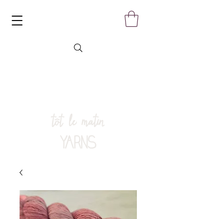
tôt le matin
YARNS