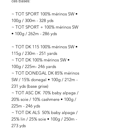
ces bases:
~ TOT SPORT 100% mérinos SW •
100g / 300m - 328 yds
~ TOT SPORT + 100% mérinos SW
• 100g / 262m - 286 yds
~ TOT DK 115 100% mérinos SW •
115g / 230m - 251 yards
~ TOT DK 100% mérinos SW •
100g / 225m- 246 yards
~ TOT DONEGAL DK 85% mérinos
SW / 15% donegal • 100g / 212m -
231 yds (base grise)
~ TOT ASC DK 70
% baby alpaga /
20% soie / 10% cashmere
• 100g /
225
m - 246 yds
~ TOT DK ALS 50
% baby alpaga /
25% lin / 25% soie
• 100g / 250
m -
273 yds