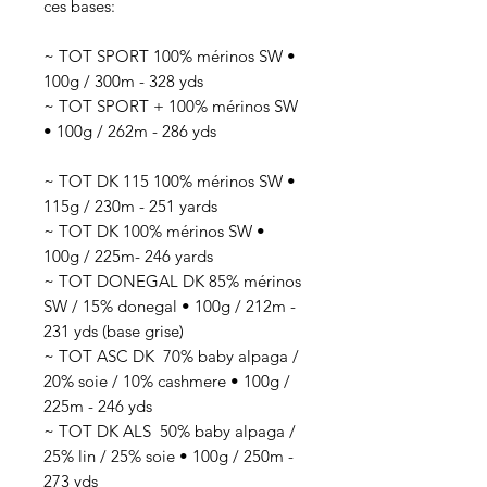
ces bases:
~ TOT SPORT 100% mérinos SW •
100g / 300m - 328 yds
~ TOT SPORT + 100% mérinos SW
• 100g / 262m - 286 yds
~ TOT DK 115 100% mérinos SW •
115g / 230m - 251 yards
~ TOT DK 100% mérinos SW •
100g / 225m- 246 yards
~ TOT DONEGAL DK 85% mérinos
SW / 15% donegal • 100g / 212m -
231 yds (base grise)
~ TOT ASC DK 70
% baby alpaga /
20% soie / 10% cashmere
• 100g /
225
m - 246 yds
~ TOT DK ALS 50
% baby alpaga /
25% lin / 25% soie
• 100g / 250
m -
273 yds