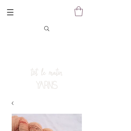
tôt le matin
YARNS