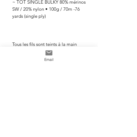
~ TOT SINGLE BULKY 80% mérinos
SW / 20% nylon • 100g / 70m -76
yards (single ply)
Tous les fils sont teints à la main
avec des teintures acides
professionnelles non toxiques. Tous
Email
les bains sont épuisés au maximum.
Il se peut que les couleurs
dégorgent un peu aux premiers
lavages surtout pour les tons foncés.
Cette photo est un exemple de la
couleur que vous recevrez. J’utilise
toujours les mêmes recettes et les
mêmes pigments, mais le travail
artisanal de la teinture rend chaque
écheveau unique, les couleurs