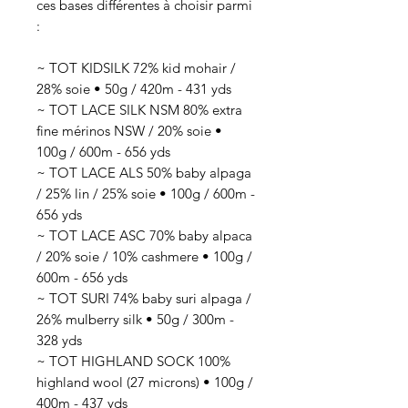
ces bases différentes à choisir parmi
:
~ TOT KIDSILK 72% kid mohair /
28% soie • 50g / 420m - 431 yds
~ TOT LACE SILK NSM 80% extra
fine mérinos NSW / 20% soie •
100g / 600m - 656 yds
~ TOT LACE ALS 50% baby alpaga
/ 25% lin / 25% soie • 100g / 600m -
656 yds
~ TOT LACE ASC 70% baby alpaca
/ 20% soie / 10% cashmere • 100g /
600m - 656 yds
~ TOT SURI 74% baby suri alpaga /
26% mulberry silk • 50g / 300m -
328 yds
~ TOT HIGHLAND SOCK 100%
highland wool (27 microns) • 100g /
400m - 437 yds