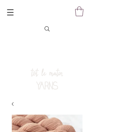
tôt le matin
YARNS