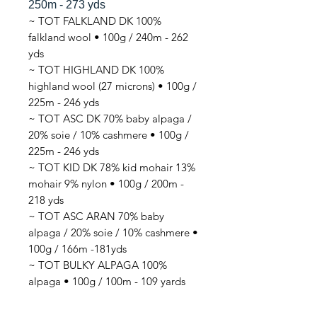
250m - 273 yds
~ TOT FALKLAND DK 100%
falkland wool • 100g / 240m - 262
yds
~ TOT HIGHLAND DK 100%
highland wool (27 microns) • 100g /
225m - 246 yds
~ TOT ASC DK 70% baby alpaga /
20% soie / 10% cashmere • 100g /
225m - 246 yds
~ TOT KID DK 78% kid mohair 13%
mohair 9% nylon • 100g / 200m -
218 yds
~ TOT ASC ARAN 70% baby
alpaga / 20% soie / 10% cashmere •
100g / 166m -181yds
~ TOT BULKY ALPAGA 100%
alpaga • 100g / 100m - 109 yards