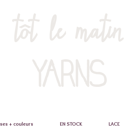
tôt le matin
YARNS
ses + couleurs
EN STOCK
LACE