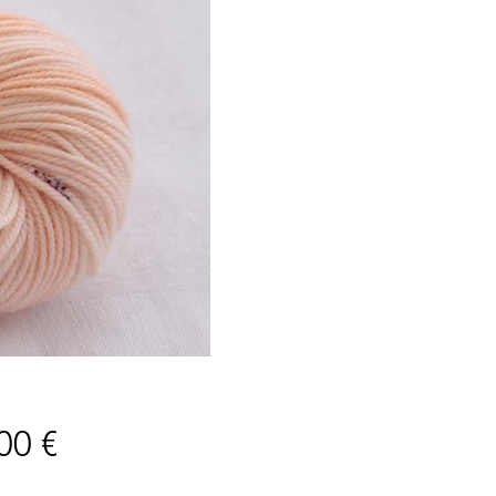
Prix
00 €