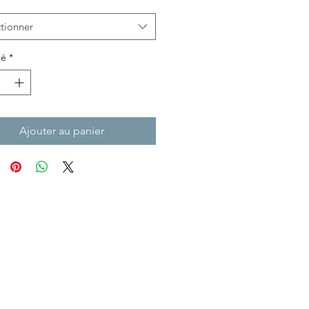
tionner
té
*
Ajouter au panier