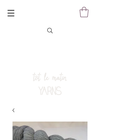
tôt le matin
YARNS