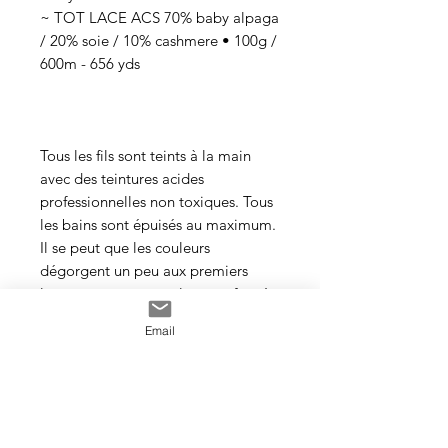
~ TOT LACE ACS 70% baby alpaga
/ 20% soie / 10% cashmere • 100g /
600m - 656 yds
Tous les fils sont teints à la main
avec des teintures acides
professionnelles non toxiques. Tous
les bains sont épuisés au maximum.
Il se peut que les couleurs
dégorgent un peu aux premiers
lavages surtout pour les tons foncés.
Email
Cette photo est un exemple de la
couleur que vous recevrez. J’utilise
toujours les mêmes recettes et les
mêmes pigments, mais le travail
artisanal de la teinture rend chaque