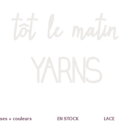
tôt le matin
YARNS
ses + couleurs
EN STOCK
LACE