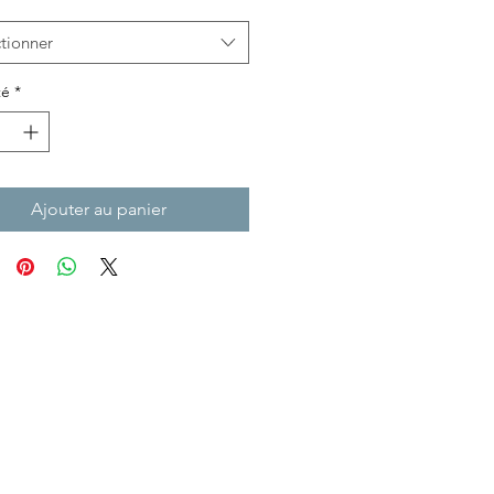
tionner
té
*
Ajouter au panier