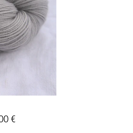
Prix
00 €