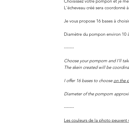
Choisissez votre pompon et je me
L'écheveau créé sera coordonné à 
Je vous propose 16 bases à choisi
Diamètre du pompon environ 10 
-------
Choose your pompom and I'll take 
The skein created will be coordina
I offer 16 bases to choose
on the 
Diameter of the pompom approxi
-------
Les couleurs de la photo peuvent v