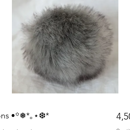
ns •꙳❅*｡⋆❆*
4,5