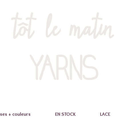
tôt le matin
YARNS
ses + couleurs
EN STOCK
LACE