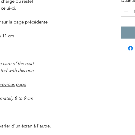
Quanti
 charge du reste!
celui-ci.
r
sur la page précédente
à 11 cm
care of the rest!
ted with this one.
previous page
mately 8 to 9 cm
arier d’un écran à l’autre.