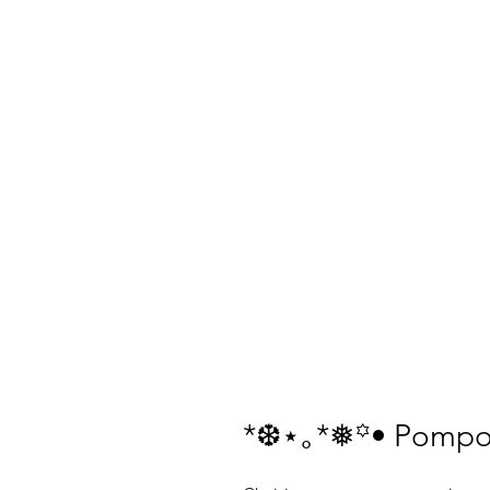
*❆⋆｡*❅꙳• Pompo