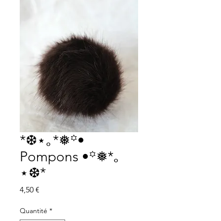
*❆⋆｡*❅꙳•
Pompons •꙳❅*｡
⋆❆*
Prix
4,50 €
Quantité
*