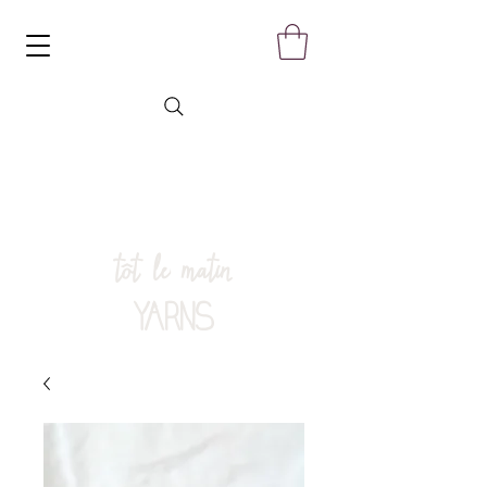
tôt le matin
YARNS