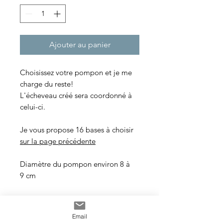
Ajouter au panier
Choisissez votre pompon et je me
charge du reste!
L'écheveau créé sera coordonné à
celui-ci.
Je vous propose 16 bases à choisir
sur la page précédente
Diamètre du pompon environ 8 à
9 cm
-------
Email
Choose your pompom and I'll take