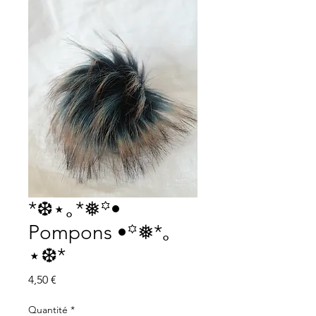
*❆⋆｡*❅꙳•
Pompons •꙳❅*｡
⋆❆*
Prix
4,50 €
Quantité
*