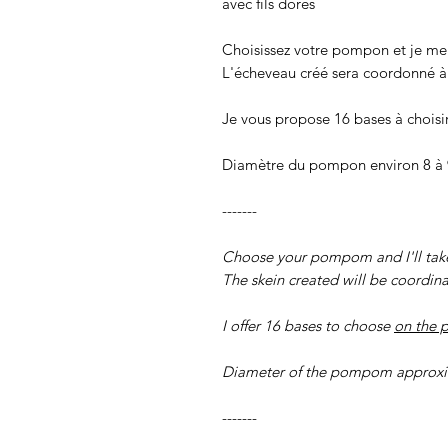
avec fils dorés
Choisissez votre pompon et je me
L'écheveau créé sera coordonné à 
Je vous propose 16 bases à choisi
Diamètre du pompon environ 8 à
-------
Choose your pompom and I'll take 
The skein created will be coordina
I offer 16 bases to choose
on the 
Diameter of the pompom approxi
-------