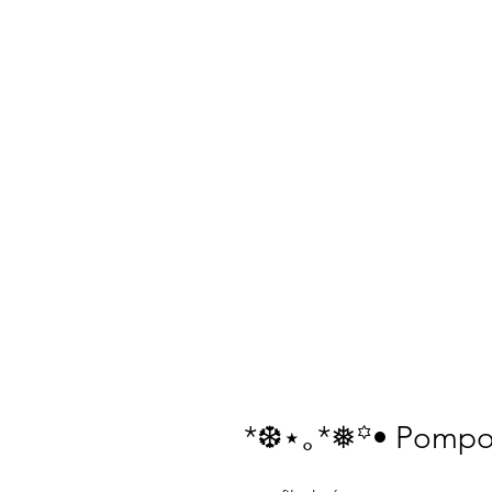
*❆⋆｡*❅꙳• Pompo