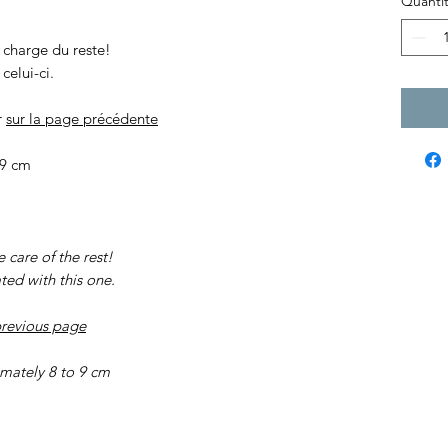
Quanti
 charge du reste!
celui-ci.
r
sur la page précédente
 9 cm
care of the rest!
ted with this one.
previous page
mately 8 to 9 cm