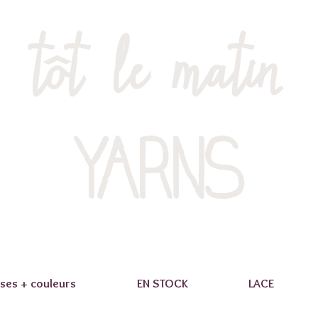
tôt le matin
YARNS
ses + couleurs
EN STOCK
LACE