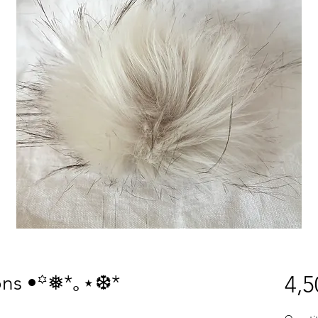
ns •꙳❅*｡⋆❆*
4,5