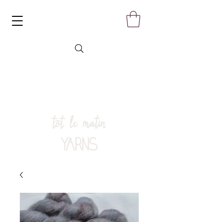
tôt le matin
YARNS