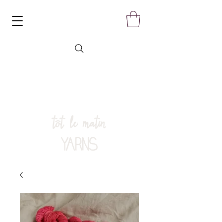
tôt le matin
YARNS