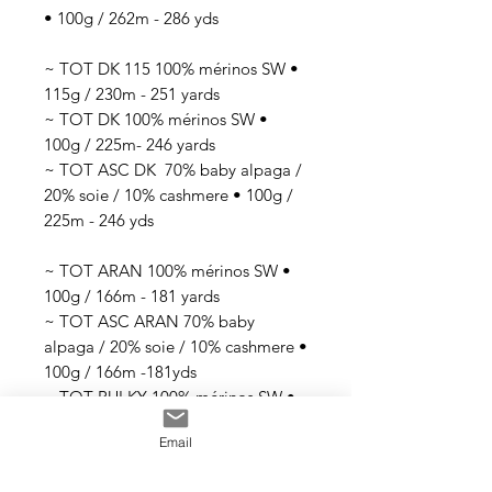
• 100g / 262m - 286 yds
~ TOT DK 115 100% mérinos SW •
115g / 230m - 251 yards
~ TOT DK 100% mérinos SW •
100g / 225m- 246 yards
~ TOT ASC DK 70% baby alpaga /
20% soie / 10% cashmere • 100g /
225m - 246 yds
~ TOT ARAN 100% mérinos SW •
100g / 166m - 181 yards
~ TOT ASC ARAN 70% baby
alpaga / 20% soie / 10% cashmere •
100g / 166m -181yds
~ TOT BULKY 100% mérinos SW •
100g / 100m - 109 yards
Email
~ TOT SINGLE BULKY 80% mérinos
SW / 20% nylon • 100g / 70m -76