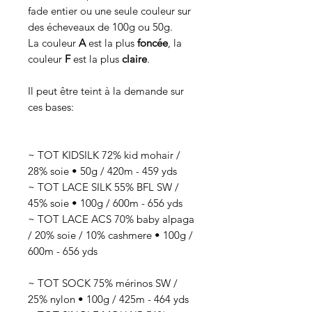
fade entier ou une seule couleur sur
des écheveaux de 100g ou 50g.
La couleur
A
est la plus
foncée
, la
couleur
F
est la plus
claire
.
Il peut être teint à la demande sur
ces bases:
~ TOT KIDSILK 72% kid mohair /
28% soie • 50g / 420m - 459 yds
~ TOT LACE SILK 55% BFL SW /
45% soie • 100g / 600m - 656 yds
~ TOT LACE ACS 70% baby alpaga
/ 20% soie / 10% cashmere • 100g /
600m - 656 yds
~ TOT SOCK 75% mérinos SW /
25% nylon • 100g / 425m - 464 yds