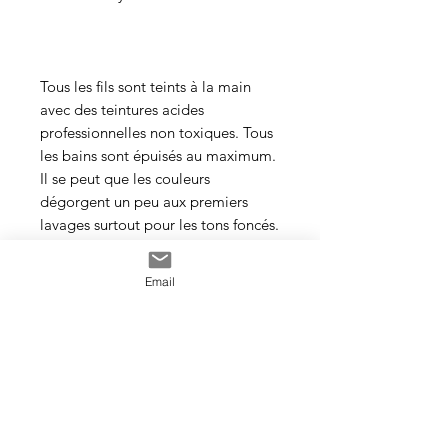
Tous les fils sont teints à la main
avec des teintures acides
professionnelles non toxiques. Tous
les bains sont épuisés au maximum.
Il se peut que les couleurs
dégorgent un peu aux premiers
lavages surtout pour les tons foncés.
Cette photo est un exemple de la
Email
couleur que vous recevrez. J’utilise
toujours les mêmes recettes et les
mêmes pigments, mais le travail
artisanal de la teinture rend chaque
écheveau unique, les couleurs
peuvent donc varier d’un bain à
l’autre.