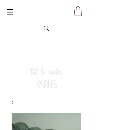
tôt le matin
YARNS