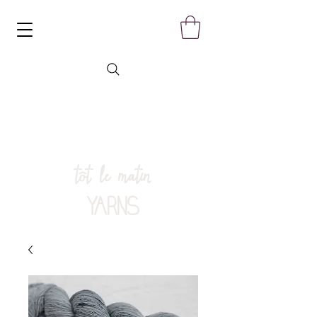
tôt le matin
YARNS