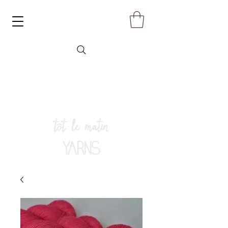
tôt le matin
YARNS