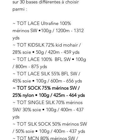
sur 30 bases différentes à choisir
parmi :
~ TOT LACE Ultrafine 100%
mérinos SW •100g / 1200m - 1312
yds
~ TOT KIDSILK 72% kid mohair /
28% soie • 50g / 420m - 459 yds
~ TOT LACE 100% BFL SW • 100g
/ 800m - 875 yds
~ TOT LACE SILK 55% BFL SW /
45% soie • 100g / 600m - 656 yds
~ TOT SOCK 75% mérinos SW /
25% nylon • 100g / 425m - 464 yds
~ TOT SINGLE SILK 70% mérinos
SW/ 30% soie • 100g / 400m - 437
yds
~ TOT SILK SOCK 50% mérinos SW
/ 50% soie • 100g / 400m - 437 yds
~ TOT MCN 80% mérinos SW /