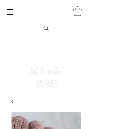
tôt le matin
YARNS