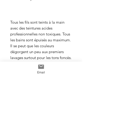
Tous les fils sont teints à la main
avec des teintures acides
professionnelles non toxiques. Tous
les bains sont épuisés au maximum.
Il se peut que les couleurs
dégorgent un peu aux premiers
lavages surtout pour les tons foncés.
Cette photo est un exemple de la
Email
couleur que vous recevrez. J’utilise
toujours les mêmes recettes et les
mêmes pigments, mais le travail
artisanal de la teinture rend chaque
écheveau unique, les couleurs
peuvent donc varier d’un bain à
l’autre.