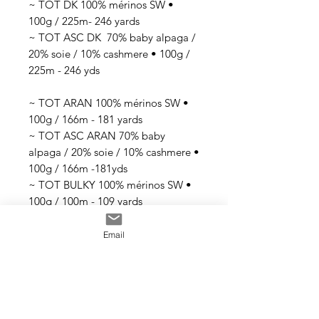
~ TOT DK 100% mérinos SW •
100g / 225m- 246 yards
~ TOT ASC DK 70% baby alpaga /
20% soie / 10% cashmere • 100g /
225m - 246 yds
~ TOT ARAN 100% mérinos SW •
100g / 166m - 181 yards
~ TOT ASC ARAN 70% baby
alpaga / 20% soie / 10% cashmere •
100g / 166m -181yds
~ TOT BULKY 100% mérinos SW •
100g / 100m - 109 yards
~ TOT SINGLE BULKY 80% mérinos
SW / 20% nylon • 100g / 70m -76
Email
yards (single ply)
Si la base que vous souhaitez
n'apparait pas dans la
liste: contactez moi!