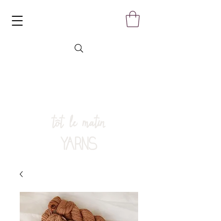
tôt le matin
YARNS