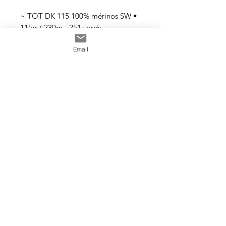
~ TOT DK 115 100% mérinos SW •
115g / 230m - 251 yards
Email
Tous les fils sont teints à la main
avec des teintures acides
professionnelles non toxiques. Tous
les bains sont épuisés au maximum.
Il se peut que les couleurs
dégorgent un peu aux premiers
lavages surtout pour les tons foncés.
Cette photo est un exemple de la
couleur que vous recevrez. J’utilise
toujours les mêmes recettes et les
mêmes pigments, mais le travail
artisanal de la teinture rend chaque
écheveau unique, les couleurs
peuvent donc varier d’un bain à