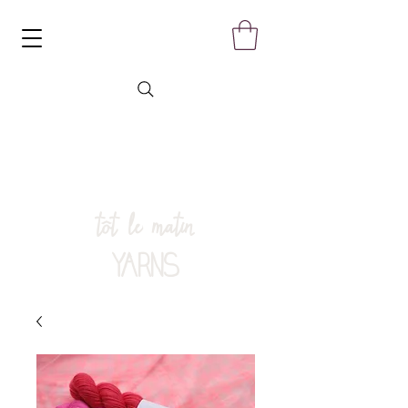
tôt le matin
YARNS