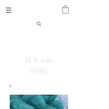
tôt le matin
YARNS