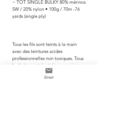
~ TOT SINGLE BULKY 80% mérinos
SW / 20% nylon • 100g / 70m -76
yards (single ply)
Tous les fils sont teints à la main
avec des teintures acides
professionnelles non toxiques. Tous
les bains sont épuisés au maximum.
Il se peut que les couleurs
Email
dégorgent un peu aux premiers
lavages surtout pour les tons foncés.
Cette photo est un exemple de la
couleur que vous recevrez. J’utilise
toujours les mêmes recettes et les
mêmes pigments, mais le travail
artisanal de la teinture rend chaque
écheveau unique, les couleurs