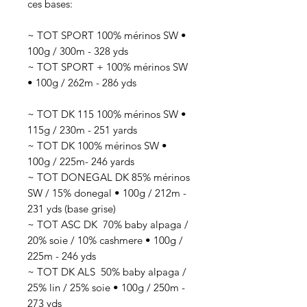
ces bases:
~ TOT SPORT 100% mérinos SW •
100g / 300m - 328 yds
~ TOT SPORT + 100% mérinos SW
• 100g / 262m - 286 yds
~ TOT DK 115 100% mérinos SW •
115g / 230m - 251 yards
~ TOT DK 100% mérinos SW •
100g / 225m- 246 yards
~ TOT DONEGAL DK 85% mérinos
SW / 15% donegal • 100g / 212m -
231 yds (base grise)
~ TOT ASC DK 70
% baby alpaga /
20% soie / 10% cashmere
• 100g /
225
m - 246 yds
~ TOT DK ALS 50
% baby alpaga /
25% lin / 25% soie
• 100g / 250
m -
273 yds