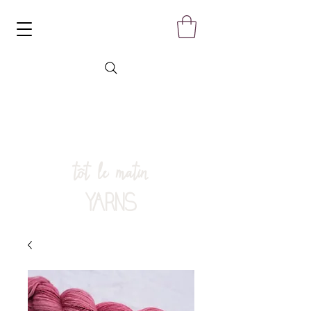
tôt le matin
YARNS