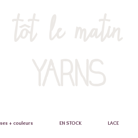
tôt le matin
YARNS
ses + couleurs
EN STOCK
LACE