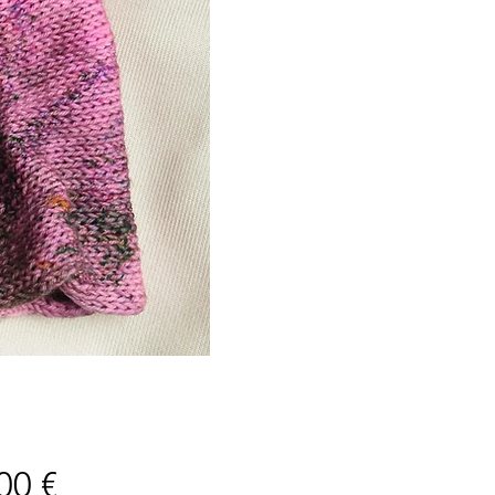
Prix
00 €