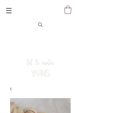
tôt le matin
YARNS