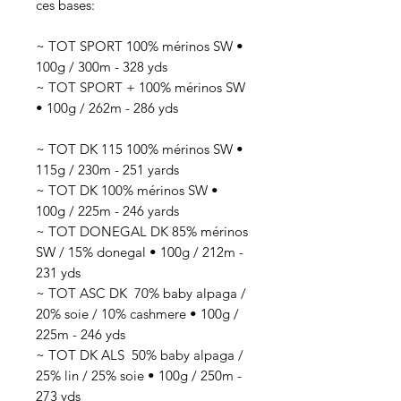
ces bases:
~ TOT SPORT 100% mérinos SW •
100g / 300m - 328 yds
~ TOT SPORT + 100% mérinos SW
• 100g / 262m - 286 yds
~ TOT DK 115 100% mérinos SW •
115g / 230m - 251 yards
~ TOT DK 100% mérinos SW •
100g / 225m - 246 yards
~ TOT DONEGAL DK 85% mérinos
SW / 15% donegal • 100g / 212m -
231 yds
~ TOT ASC DK 70
% baby alpaga /
20% soie / 10% cashmere
• 100g /
225
m - 246 yds
~ TOT DK ALS 50
% baby alpaga /
25% lin / 25% soie
• 100g / 250
m -
273 yds