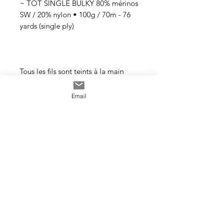
~ TOT SINGLE BULKY 80% mérinos
SW / 20% nylon • 100g / 70m - 76
yards (single ply)
Tous les fils sont teints à la main
avec des teintures acides
professionnelles non toxiques. Tous
Email
les bains sont épuisés au maximum.
Il se peut que les couleurs
dégorgent un peu aux premiers
lavages surtout pour les tons foncés.
Cette photo est un exemple de la
couleur que vous recevrez. J’utilise
toujours les mêmes recettes et les
mêmes pigments, mais le travail
artisanal de la teinture rend chaque
écheveau unique, les couleurs