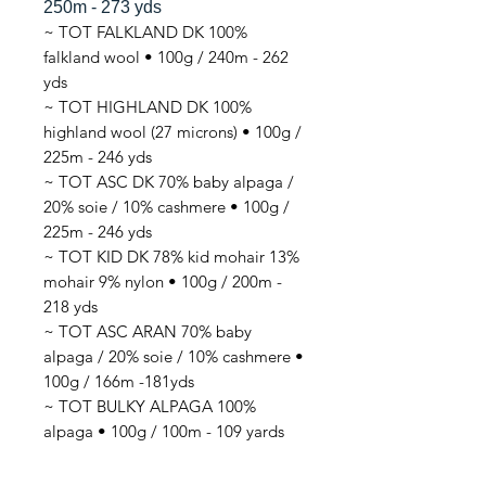
250m - 273 yds
~ TOT FALKLAND DK 100%
falkland wool • 100g / 240m - 262
yds
~ TOT HIGHLAND DK 100%
highland wool (27 microns) • 100g /
225m - 246 yds
~ TOT ASC DK 70% baby alpaga /
20% soie / 10% cashmere • 100g /
225m - 246 yds
~ TOT KID DK 78% kid mohair 13%
mohair 9% nylon • 100g / 200m -
218 yds
~ TOT ASC ARAN 70% baby
alpaga / 20% soie / 10% cashmere •
100g / 166m -181yds
~ TOT BULKY ALPAGA 100%
alpaga • 100g / 100m - 109 yards