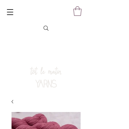
tôt le matin
YARNS