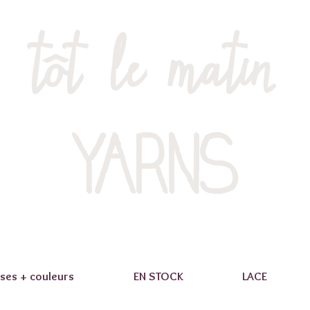
tôt le matin
YARNS
ses + couleurs
EN STOCK
LACE