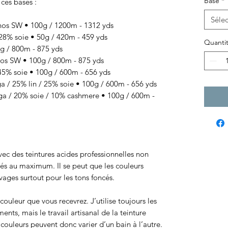
Base
*
 ces bases :
Sélec
os SW • 100g / 1200m - 1312 yds
8% soie • 50g / 420m - 459 yds
Quanti
 / 800m - 875 yds
s SW • 100g / 800m - 875 yds
% soie • 100g / 600m - 656 yds
/ 25% lin / 25% soie • 100g / 600m - 656 yds
 / 20% soie / 10% cashmere • 100g / 600m -
 avec des teintures acides professionnelles non
sés au maximum. Il se peut que les couleurs
ages surtout pour les tons foncés.
ouleur que vous recevrez. J’utilise toujours les
ts, mais le travail artisanal de la teinture
ouleurs peuvent donc varier d’un bain à l’autre.