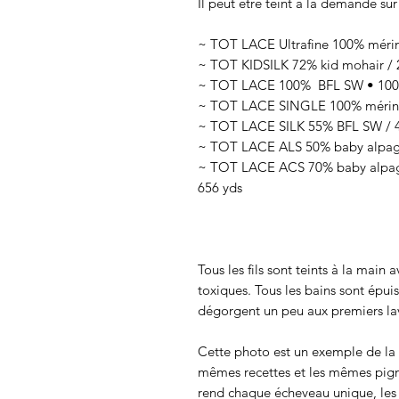
Il peut être teint à la demande sur
~ TOT LACE Ultrafine 100% mérin
~ TOT KIDSILK 72% kid mohair / 2
~ TOT LACE 100% BFL SW • 100g
~ TOT LACE SINGLE 100% mérino
~ TOT LACE SILK 55% BFL SW / 45
~ TOT LACE ALS 50% baby alpaga 
~ TOT LACE ACS 70% baby alpaga
656 yds
Tous les fils sont teints à la main
toxiques. Tous les bains sont épui
dégorgent un peu aux premiers lav
Cette photo est un exemple de la c
mêmes recettes et les mêmes pigmen
rend chaque écheveau unique, les c