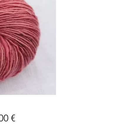
Prix
00 €