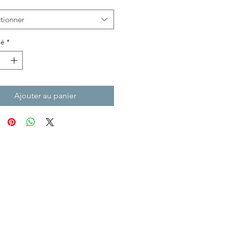
tionner
té
*
Ajouter au panier