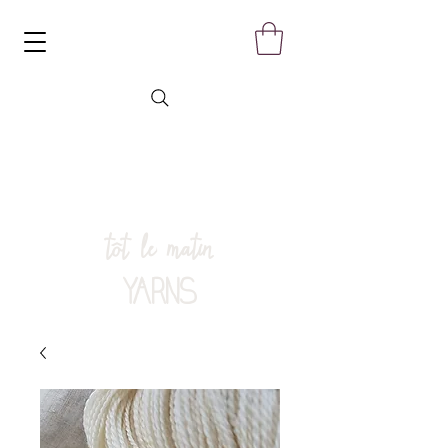
tôt le matin
YARNS