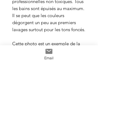
professionnelles non toxiques. Tous
les bains sont épuisés au maximum.
Il se peut que les couleurs
dégorgent un peu aux premiers
lavages surtout pour les tons foncés.
Cette photo est un exemple de la
couleur que vous recevrez. J’utilise
toujours les mêmes recettes et les
Email
mêmes pigments, mais le travail
artisanal de la teinture rend chaque
écheveau unique, les couleurs
peuvent donc varier d’un bain à
l’autre.
Veillez à prendre une quantité
suffisante d’écheveaux pour votre
projet et si en vous utilisez plus
d’un, il est conseillé d’alterner les
écheveaux tous les deux rangs dans