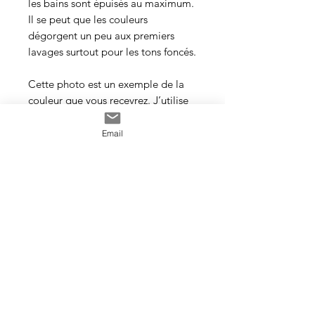
les bains sont épuisés au maximum.
Il se peut que les couleurs
dégorgent un peu aux premiers
lavages surtout pour les tons foncés.
Cette photo est un exemple de la
couleur que vous recevrez. J’utilise
toujours les mêmes recettes et les
mêmes pigments, mais le travail
Email
artisanal de la teinture rend chaque
écheveau unique, les couleurs
peuvent donc varier d’un bain à
l’autre.
Veillez à prendre une quantité
suffisante d’écheveaux pour votre
projet et si en vous utilisez plus
d’un, il est conseillé d’alterner les
écheveaux tous les deux rangs dans
votre travail.