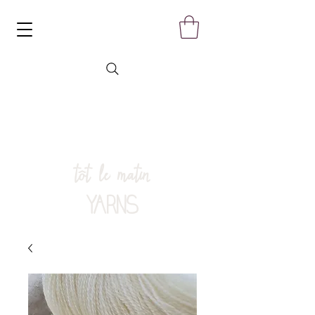
tôt le matin
YARNS