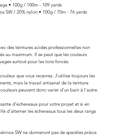
a • 100g / 100m - 109 yards
 SW / 20% nylon • 100g / 70m - 76 yards
 avec des teintures acides professionnelles non
sés au maximum. Il se peut que les couleurs
ages surtout pour les tons foncés.
ouleur que vous recevrez. J’utilise toujours les
ts, mais le travail artisanal de la teinture
ouleurs peuvent donc varier d’un bain à l’autre.
isante d’écheveaux pour votre projet et si en
eillé d’alterner les écheveaux tous les deux rangs
érinos SW ne donneront pas de speckles précis