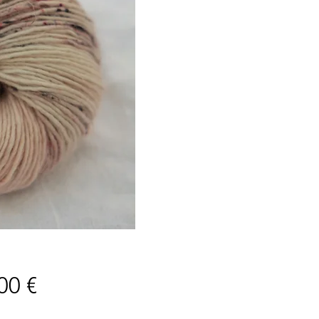
Prix
00 €