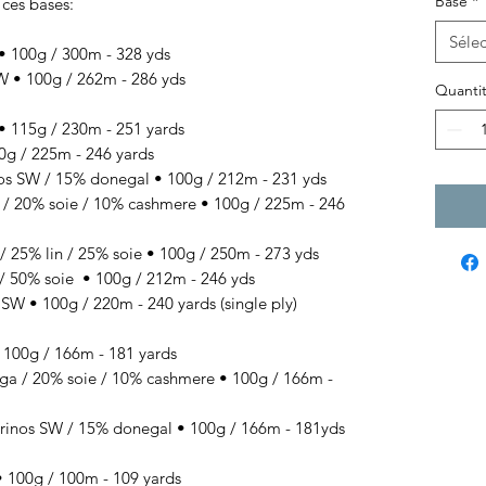
Base
*
 ces bases:
Sélec
100g / 300m - 328 yds
• 100g / 262m - 286 yds
Quanti
 115g / 230m - 251 yards
g / 225m - 246 yards
SW / 15% donegal • 100g / 212m - 231 yds
 / 20% soie / 10% cashmere
• 100g / 225
m - 246
/ 25% lin / 25% soie
• 100g / 250
m - 273 yds
/ 50% soie
• 100g / 212
m - 246 yds
 • 100g / 220m - 240 yards (single ply)
00g / 166m - 181 yards
 / 20% soie / 10% cashmere • 100g / 166m -
s SW / 15% donegal • 100g / 166m - 181yds
100g / 100m - 109 yards