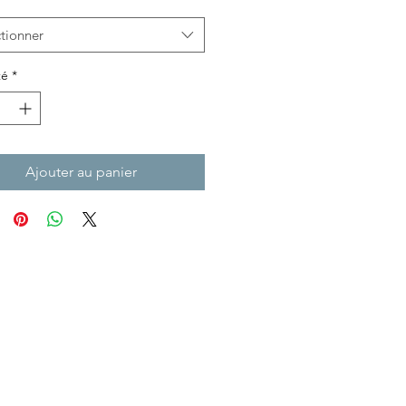
tionner
té
*
Ajouter au panier