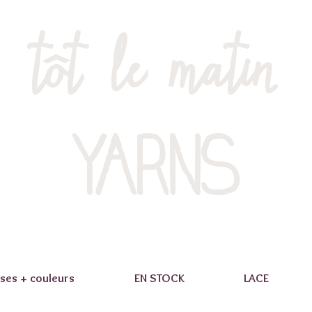
tôt le matin
YARNS
ses + couleurs
EN STOCK
LACE