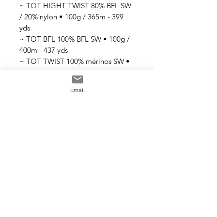
~ TOT HIGHT TWIST 80% BFL SW
/ 20% nylon • 100g / 365m - 399
yds
~ TOT BFL 100% BFL SW • 100g /
400m - 437 yds
~ TOT TWIST 100% mérinos SW •
100g / 365m - 399 yds
~ TOT MERINO SILK 80% mérinos
Email
SW / 20% soie • 100g / 365m - 399
yds
Tous les fils sont teints à la main
avec des teintures acides
professionnelles non toxiques. Tous
les bains sont épuisés au maximum.
Il se peut que les couleurs
dégorgent un peu aux premiers