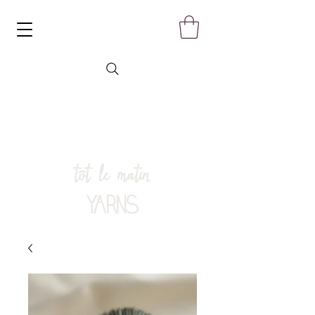
tôt le matin
YARNS