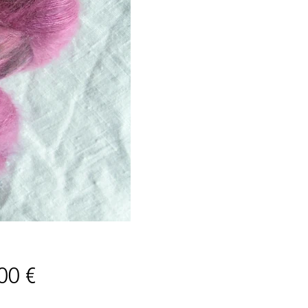
Prix
00 €