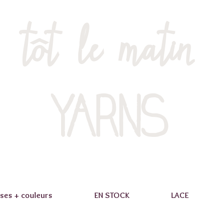
tôt le matin
YARNS
ses + couleurs
EN STOCK
LACE