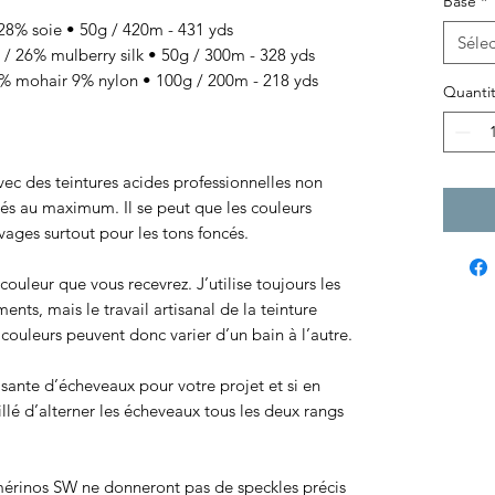
Base
*
8% soie • 50g / 420m - 431 yds
Sélec
/ 26% mulberry silk • 50g / 300m - 328 yds
 mohair 9% nylon • 100g / 200m - 218 yds
Quanti
 avec des teintures acides professionnelles non
sés au maximum. Il se peut que les couleurs
ages surtout pour les tons foncés.
ouleur que vous recevrez. J’utilise toujours les
ts, mais le travail artisanal de la teinture
ouleurs peuvent donc varier d’un bain à l’autre.
isante d’écheveaux pour votre projet et si en
eillé d’alterner les écheveaux tous les deux rangs
érinos SW ne donneront pas de speckles précis