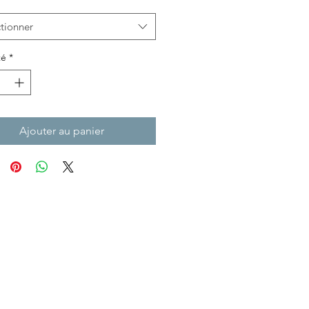
tionner
té
*
Ajouter au panier