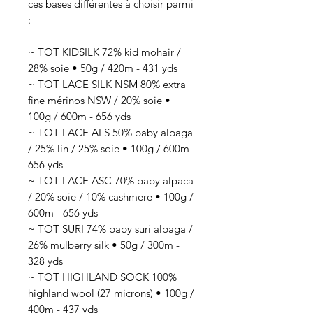
ces bases différentes à choisir parmi
:
~ TOT KIDSILK 72% kid mohair /
28% soie • 50g / 420m - 431 yds
~ TOT LACE SILK NSM 80% extra
fine mérinos NSW / 20% soie •
100g / 600m - 656 yds
~ TOT LACE ALS 50% baby alpaga
/ 25% lin / 25% soie • 100g / 600m -
656 yds
~ TOT LACE ASC 70% baby alpaca
/ 20% soie / 10% cashmere • 100g /
600m - 656 yds
~ TOT SURI 74% baby suri alpaga /
26% mulberry silk • 50g / 300m -
328 yds
~ TOT HIGHLAND SOCK 100%
highland wool (27 microns) • 100g /
400m - 437 yds