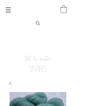
tôt le matin
YARNS