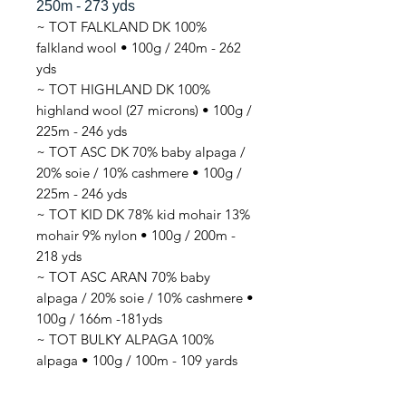
250m - 273 yds
~ TOT FALKLAND DK 100%
falkland wool • 100g / 240m - 262
yds
~ TOT HIGHLAND DK 100%
highland wool (27 microns) • 100g /
225m - 246 yds
~ TOT ASC DK 70% baby alpaga /
20% soie / 10% cashmere • 100g /
225m - 246 yds
~ TOT KID DK 78% kid mohair 13%
mohair 9% nylon • 100g / 200m -
218 yds
~ TOT ASC ARAN 70% baby
alpaga / 20% soie / 10% cashmere •
100g / 166m -181yds
~ TOT BULKY ALPAGA 100%
alpaga • 100g / 100m - 109 yards